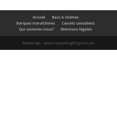
Accueil
Bacs à chaînes
Barques maraîchines
Canoés canadiens
Qui sommes-nous?
Mentions légales
Webdesign : www.copywritingforgood.com